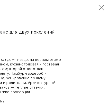
анс для двух поколений
 как дом-гнездо: на первом этаже
ном, кухня-столовая и гостевая
лом; второй этаж отдан
инету. Тамбур-гардероб и
ну, зонирование по шуму
м и родителям. Архитектурный
ванса — тёплые оттенки,
ягкие пропорции.
0м2