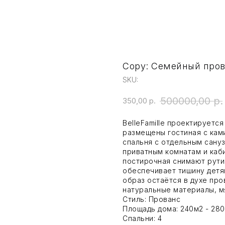
Copy: Семейный пров
SKU:
500000,00
р.
350,00
р.
BelleFamille проектируется
размещены гостиная с ками
спальня с отдельным сануз
приватным комнатам и каб
постирочная снимают рути
обеспечивает тишину детя
образ остаётся в духе про
натуральные материалы, м
Стиль: Прованс
Площадь дома: 240м2 - 28
Спальни: 4