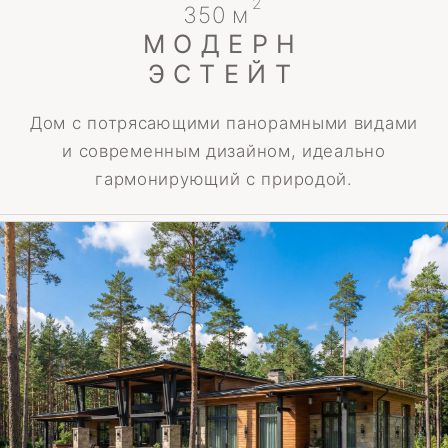
2
750 м
ГАРМОНИЯ
СТИХИЙ
Прекрасный дом в гармонии с природой
и новейшими архитектурными решениями,
дополненный внутренним водопадом,
создающим уникальную атмосферу уюта
и современности.