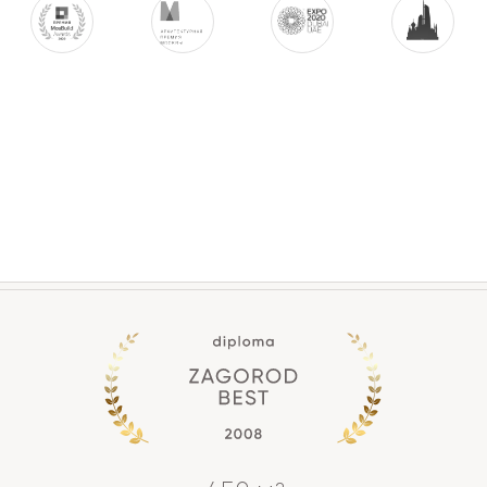
2
350 м
МОДЕРН
ЭСТЕЙТ
Дом с потрясающими панорамными видами
и современным дизайном, идеально
гармонирующий с природой.