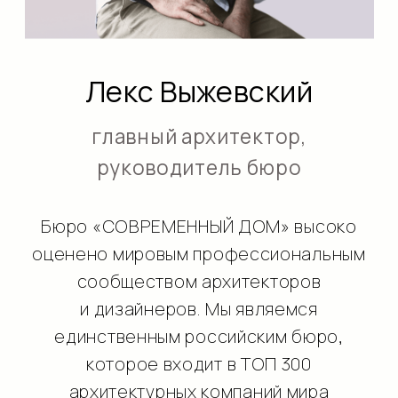
Мы гарантируем высокий уровень
сервиса своим клиентам, являясь
примером надежности, устойчивости
и открытости бизнеса как в России, так
и за рубежом.
В своей работе я всегда стремлюсь
к эстетическому совершенству,
но моя главная задача — создать
идеальное пространство для
комфортной жизни и работы моих
клиентов.
«VIS VIVERE PULCHRE,
ESSE PARATUS REDDERE»