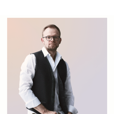
Лекс Выжевский
главный архитектор,
руководитель бюро
Бюро «СОВРЕМЕННЫЙ ДОМ» высоко
оценено мировым профессиональным
сообществом архитекторов
и дизайнеров. Мы являемся
единственным российским бюро,
которое входит в ТОП 300
архитектурных компаний мира
по версии World Architecture
Community.