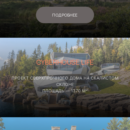
НА ПРОЕКТИРОВАНИИ
И СТРОИТЕЛЬСТВЕ
ПОДРОБНЕЕ
ПРЕМИАЛЬНЫХ ДОМОВ —
ОТ КОНЦЕПЦИИ ДО РЕАЛИЗАЦИИ
«ПОД КЛЮЧ», ГАРАНТИРУЯ
БЕЗУПРЕЧНЫЙ РЕЗУЛЬТАТ
НА КАЖДОМ ЭТАПЕ.
CYBERHOUSE LIFE
современные технологии:
ПРОЕКТ СВЕРХПРОЧНОГО ДОМА НА СКАЛИСТОМ
СКЛОНЕ
Работаем с монолитным
ПЛОЩАДЬ — 1370 М²
строительством — железобетонный
каркас, натуральный камень, кирпич,
авторские конструкции.
индивидуальный подход: